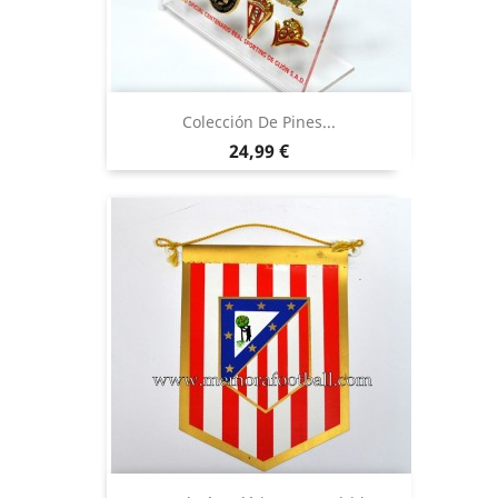
Colección De Pines...
Precio
24,99 €