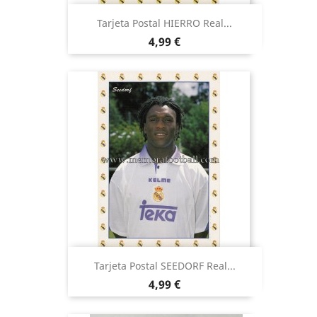
Tarjeta Postal HIERRO Real...
Precio
4,99 €
Tarjeta Postal SEEDORF Real...
Precio
4,99 €