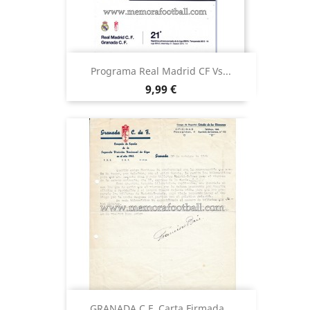
Programa Real Madrid CF Vs...
Precio
9,99 €
GRANADA C.F. Carta Firmada...