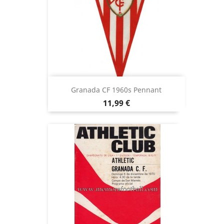
Granada CF 1960s Pennant
Precio
11,99 €