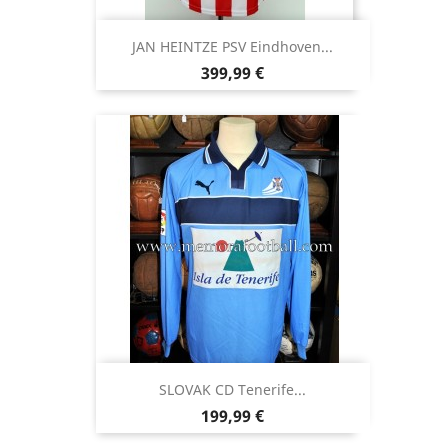
JAN HEINTZE PSV Eindhoven...
Precio
399,99 €
SLOVAK CD Tenerife...
Precio
199,99 €