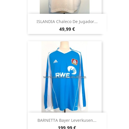
ISLANDIA Chaleco De Jugador...
Precio
49,99 €
BARNETTA Bayer Leverkusen...
Precio
199,99 €