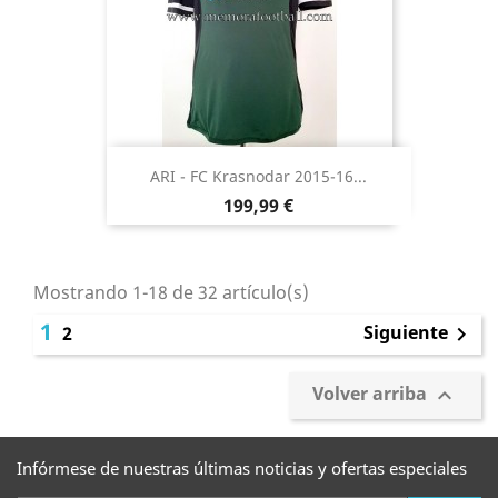
ARI - FC Krasnodar 2015-16...
Precio
199,99 €
Mostrando 1-18 de 32 artículo(s)
1
Siguiente
2

Volver arriba

Infórmese de nuestras últimas noticias y ofertas especiales