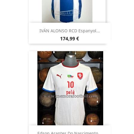
IVÁN ALONSO RCD Espanyol...
Precio
174,99 €
Edson Arantes Do Nascimento...