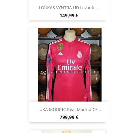
LOUKAS VYNTRA UD Levante...
Precio
149,99 €
LUKA MODRIC Real Madrid CF...
Precio
799,99 €