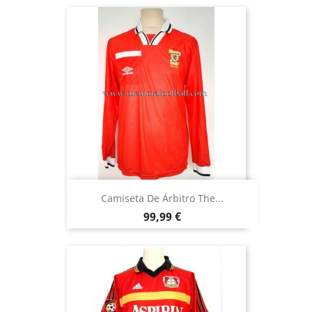
Camiseta De Árbitro The...
Precio
99,99 €