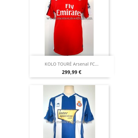
KOLO TOURÉ Arsenal FC...
Precio
299,99 €