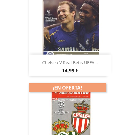
Chelsea V Real Betis UEFA...
Precio
14,99 €
¡EN OFERTA!