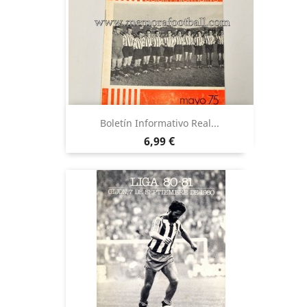
Boletín Informativo Real...
Precio
6,99 €