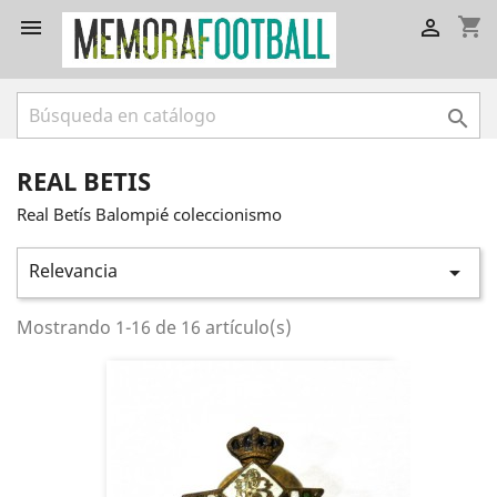
shopping_cart



REAL BETIS
Real Betís Balompié coleccionismo
Relevancia

Mostrando 1-16 de 16 artículo(s)