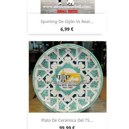
Sporting De Gijón Vs Real...
Precio
6,99 €
Plato De Cerámica Del 75...
Precio
99,99 €