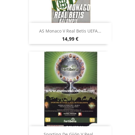
AS Monaco V Real Betis UEFA...
Precio
14,99 €
Sporting De Gijón V Real...