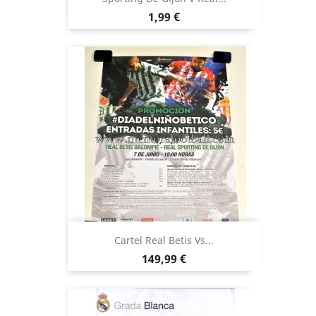
Precio
1,99 €
Cartel Real Betis Vs...
Precio
149,99 €