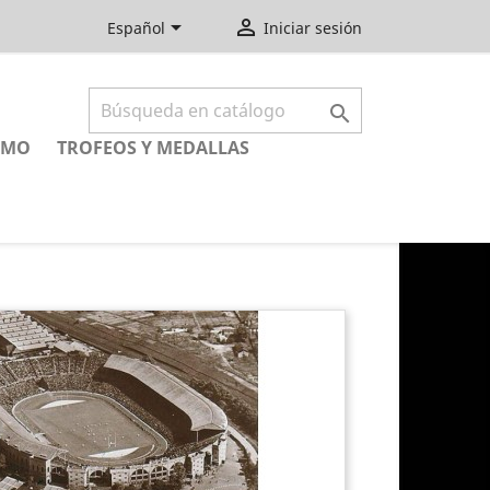


Español
Iniciar sesión

SMO
TROFEOS Y MEDALLAS