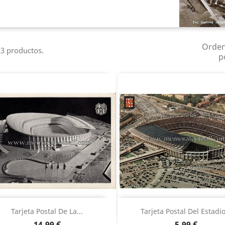
Orde
3 productos.
p
Vista rápida
Vista rápida


Tarjeta Postal De La...
Tarjeta Postal Del Estadio
Precio
Precio
14,99 €
5,99 €