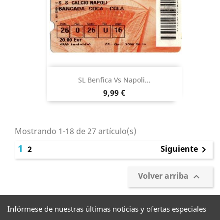
SL Benfica Vs Napoli...
Precio
9,99 €
Mostrando 1-18 de 27 artículo(s)
1
Siguiente
2

Volver arriba

Infórmese de nuestras últimas noticias y ofertas especiales