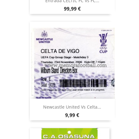
Entrada CELTIC FC Vs FC...
Precio
99,99 €
Newcastle United Vs Celta...
Precio
9,99 €