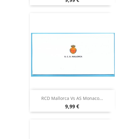
9,99 €
RCD Mallorca Vs AS Monaco...
Precio
9,99 €