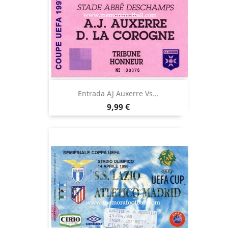
Entrada AJ Auxerre Vs...
Precio
9,99 €