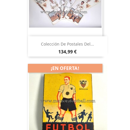
Colección De Postales Del...
Precio
134,99 €
¡EN OFERTA!