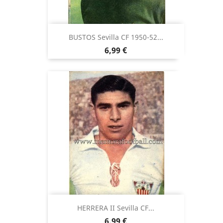
BUSTOS Sevilla CF 1950-52...
Precio
6,99 €
HERRERA II Sevilla CF...
Precio
6,99 €