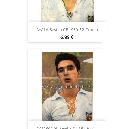
AYALA Sevilla CF 1950-52 Cromo
Precio
6,99 €
CAMPANAL Sevilla CF 1950-52...