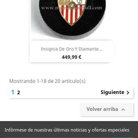
Insignia De Oro Y Diamante...
Precio
449,99 €
Mostrando 1-18 de 20 artículo(s)
1
Siguiente
2

Volver arriba

Infórmese de nuestras últimas noticias y ofertas especiales