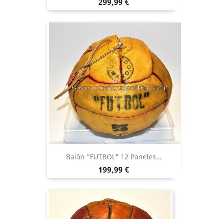
Precio
299,99 €
Balón "FUTBOL" 12 Paneles...
Precio
199,99 €