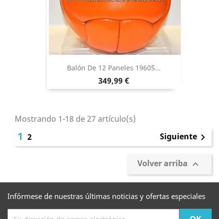
Balón De 12 Paneles 1960´s...
Precio
349,99 €
Mostrando 1-18 de 27 artículo(s)
1
Siguiente
2

Volver arriba

Infórmese de nuestras últimas noticias y ofertas especiales