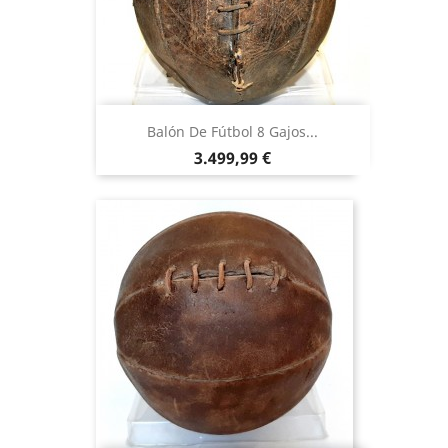
Balón De Fútbol 8 Gajos...
Precio
3.499,99 €