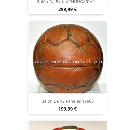
Balón De Fútbol "HUNGARIA"...
Precio
299,99 €
Balón De 12 Paneles 1960´s
Precio
199,99 €