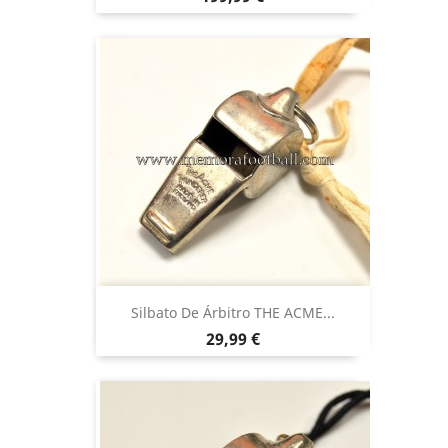
Silbato De Árbitro THE ACME...
Precio
29,99 €