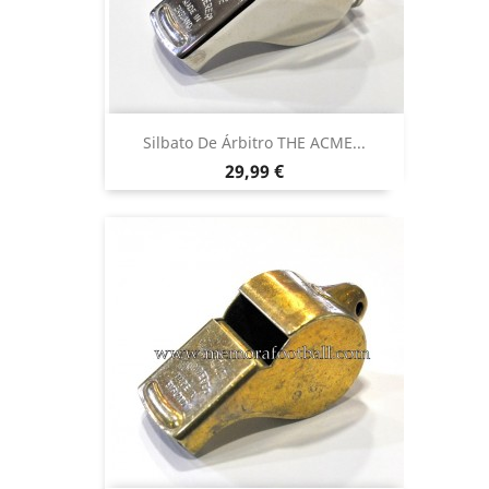
Silbato De Árbitro THE ACME...
Precio
29,99 €