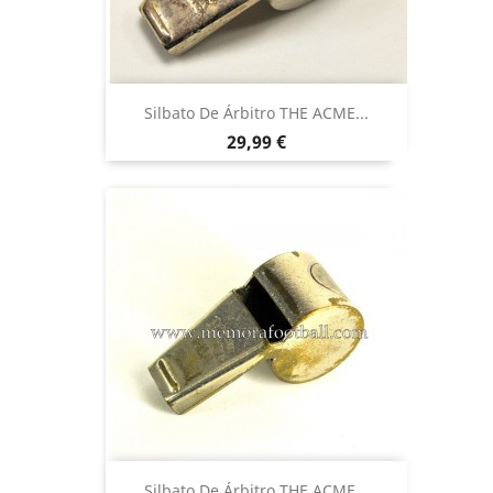
Silbato De Árbitro THE ACME...
Precio
29,99 €
Silbato De Árbitro THE ACME...