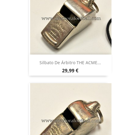
Silbato De Árbitro THE ACME...
Precio
29,99 €