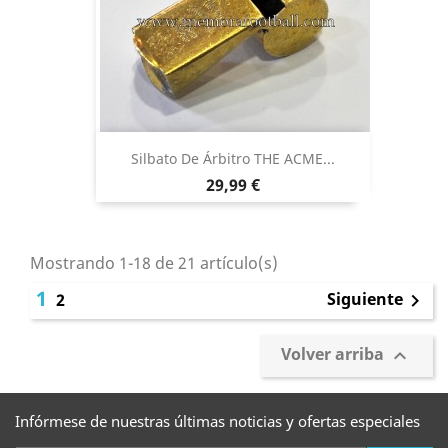
Silbato De Árbitro THE ACME...
Precio
29,99 €
Mostrando 1-18 de 21 artículo(s)
1
Siguiente
2

Volver arriba

Infórmese de nuestras últimas noticias y ofertas especiales