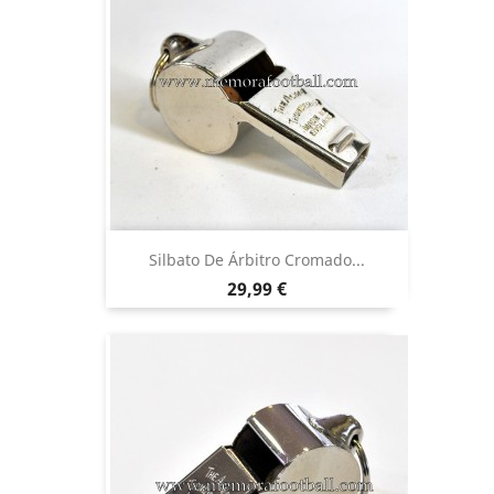
Silbato De Árbitro Cromado...
Precio
29,99 €