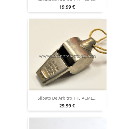
Precio
19,99 €
Silbato De Árbitro THE ACME...
Precio
29,99 €