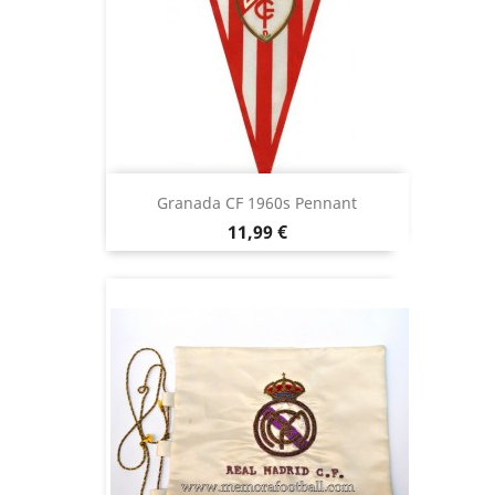
Granada CF 1960s Pennant
Precio
11,99 €