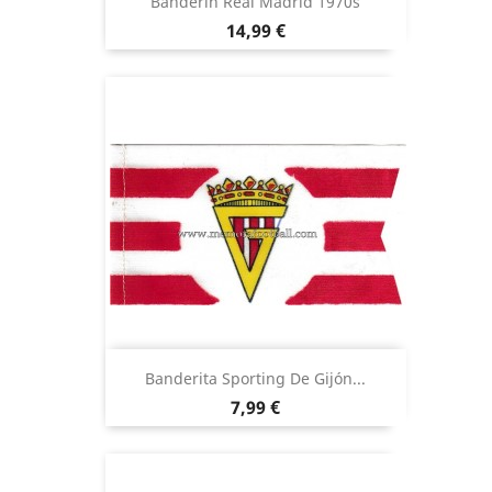
Banderín Real Madrid 1970s
Precio
14,99 €
Banderita Sporting De Gijón...
Precio
7,99 €