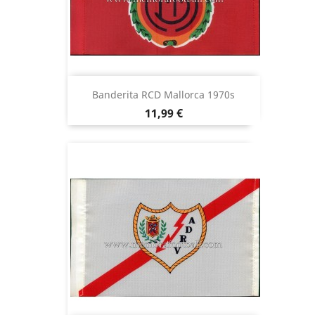
Banderita RCD Mallorca 1970s
Precio
11,99 €