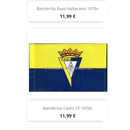
Banderita Rayo Vallecano 1970s
Precio
11,99 €
Banderita Cadiz CF 1970s
Precio
11,99 €