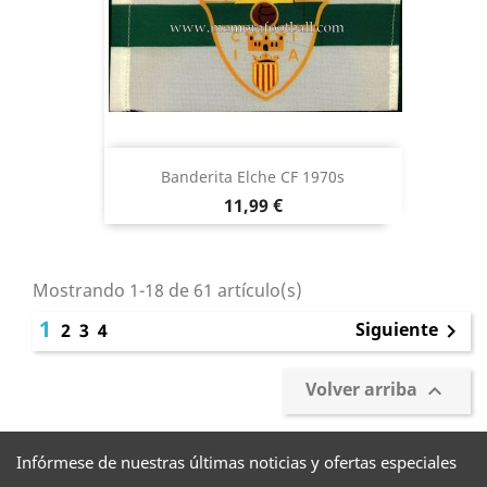
Banderita Elche CF 1970s
Precio
11,99 €
Mostrando 1-18 de 61 artículo(s)
1
Siguiente
2
3
4

Volver arriba

Infórmese de nuestras últimas noticias y ofertas especiales