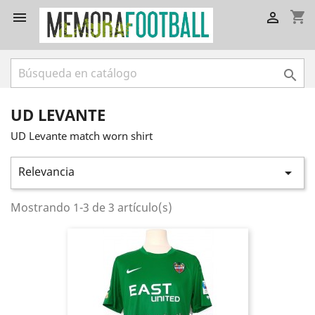
shopping_cart



UD LEVANTE
UD Levante match worn shirt
Relevancia

Mostrando 1-3 de 3 artículo(s)