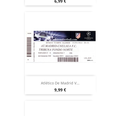
Precio
6,99 €
Atlético De Madrid V...
Precio
9,99 €