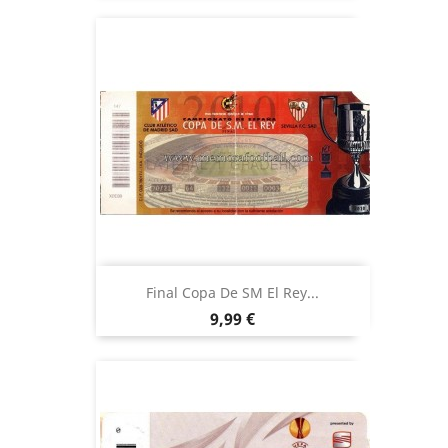
Final Copa De SM El Rey...
Precio
9,99 €