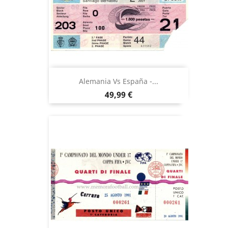
Alemania Vs España -...
Precio
49,99 €