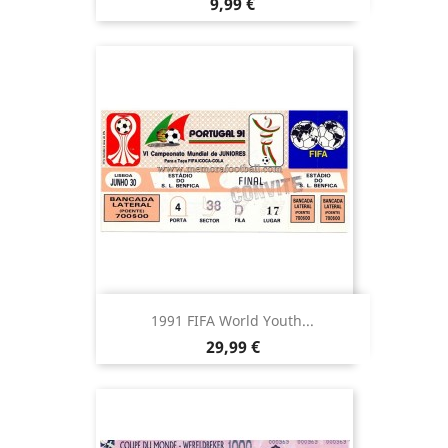
Precio
9,99 €
1991 FIFA World Youth...
Precio
29,99 €