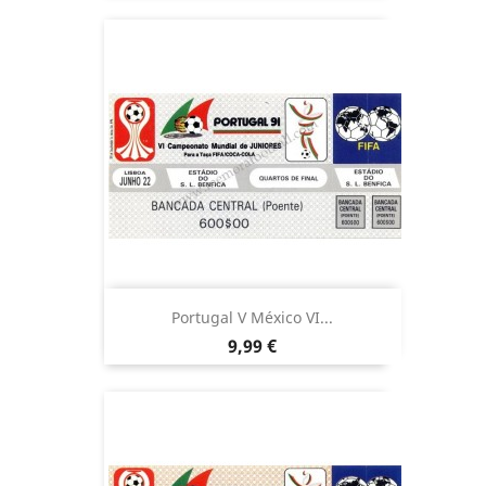
Portugal V México VI...
Precio
9,99 €