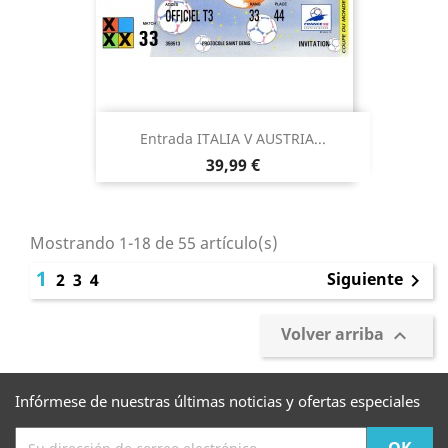
Entrada ITALIA V AUSTRIA...
Precio
39,99 €
Mostrando 1-18 de 55 artículo(s)
1
Siguiente
2
3
4

Volver arriba

Infórmese de nuestras últimas noticias y ofertas especiales